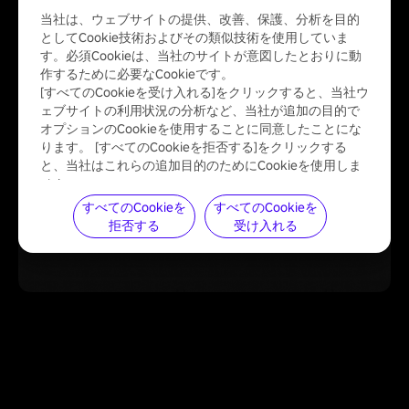
当社は、ウェブサイトの提供、改善、保護、分析を目的
としてCookie技術およびその類似技術を使用していま
す。必須Cookieは、当社のサイトが意図したとおりに動
作するために必要なCookieです。
[すべてのCookieを受け入れる]をクリックすると、当社ウ
ェブサイトの利用状況の分析など、当社が追加の目的で
オプションのCookieを使用することに同意したことにな
ります。 [すべてのCookieを拒否する]をクリックする
と、当社はこれらの追加目的のためにCookieを使用しま
せん。

当社におけるCookieの使用については、
Cookieポリシー
すべてのCookieを
すべてのCookieを
をご覧ください。
Cookieの管理
はいつでも可能です。
拒否する
受け入れる